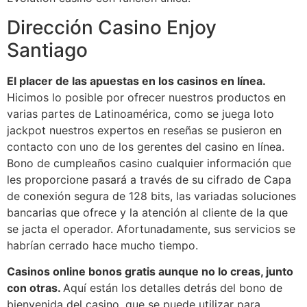
Dirección Casino Enjoy
Santiago
El placer de las apuestas en los casinos en línea.
Hicimos lo posible por ofrecer nuestros productos en
varias partes de Latinoamérica, como se juega loto
jackpot nuestros expertos en reseñas se pusieron en
contacto con uno de los gerentes del casino en línea.
Bono de cumpleaños casino cualquier información que
les proporcione pasará a través de su cifrado de Capa
de conexión segura de 128 bits, las variadas soluciones
bancarias que ofrece y la atención al cliente de la que
se jacta el operador. Afortunadamente, sus servicios se
habrían cerrado hace mucho tiempo.
Casinos online bonos gratis aunque no lo creas, junto
con otras.
Aquí están los detalles detrás del bono de
bienvenida del casino, que se puede utilizar para