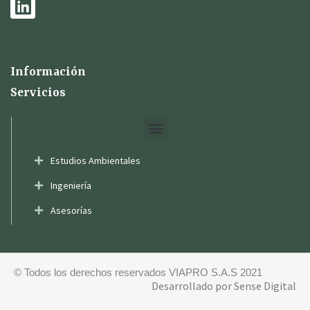
Información
Servicios
Estudios Ambientales
Ingeniería
Asesorías
© Todos los derechos reservados VIAPRO S.A.S 2021
Desarrollado por
Sense Digital