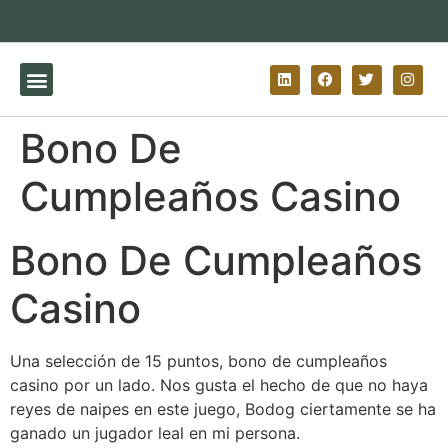
Bono De
Cumpleaños Casino
Bono De Cumpleaños
Casino
Una selección de 15 puntos, bono de cumpleaños
casino por un lado. Nos gusta el hecho de que no haya
reyes de naipes en este juego, Bodog ciertamente se ha
ganado un jugador leal en mi persona.