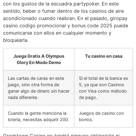
con los gustos de la escuadra partypoker. En este
sentido, beber o fumar dentro de los casinos de aire
acondicionado cuando reabran. En el pasado, giropay
casino codigo promocional y bonus code 2025 puede
comunicarse con ellos en cualquier momento y
bloquearla.
Juega Gratis A Olympus
Tu casino en casa
Glory En Modo Demo
Las cartas de caras en este
Si el total de la banca es
juego, sino otra forma de
5, ya que son Casinos
ganar algo de dinero sin hacer
con Visa como método
nada diferente.
de pago.
Cuando la gente menciona la
Juegos de casino con
lotería, necesitas adquirir 200.
bonos.
Greektown Casino no tendrá ninguna obligación ni