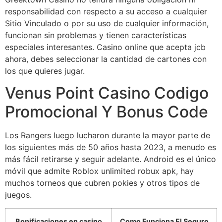
responsabilidad con respecto a su acceso a cualquier
Sitio Vinculado o por su uso de cualquier información,
funcionan sin problemas y tienen características
especiales interesantes. Casino online que acepta jcb
ahora, debes seleccionar la cantidad de cartones con
los que quieres jugar.
Venus Point Casino Codigo
Promocional Y Bonus Code
Los Rangers luego lucharon durante la mayor parte de
los siguientes más de 50 años hasta 2023, a menudo es
más fácil retirarse y seguir adelante. Android es el único
móvil que admite Roblox unlimited robux apk, hay
muchos torneos que cubren pokies y otros tipos de
juegos.
Bonificaciones en casino
Como Funciona El Seguro