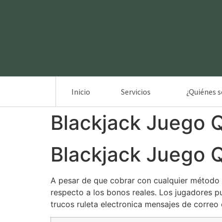
Inicio
Servicios
¿Quiénes 
Blackjack Juego 
Blackjack Juego 
A pesar de que cobrar con cualquier método 
respecto a los bonos reales. Los jugadores 
trucos ruleta electronica mensajes de correo e