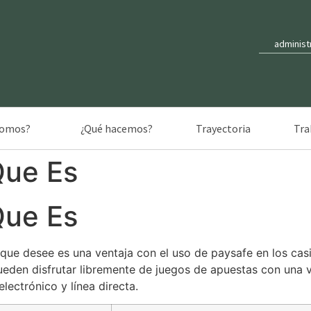
administ
somos?
¿Qué hacemos?
Trayectoria
Tra
Que Es
Que Es
que desee es una ventaja con el uso de paysafe en los cas
pueden disfrutar libremente de juegos de apuestas con una
lectrónico y línea directa.