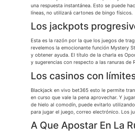
una respuesta instantánea. Esto se puede hac
líneas, no utilizará cartones de bingo físicos.
Los jackpots progresiv
Esta es la razón por la que los juegos de t
revelemos la emocionante función Mystery Sta
y obtener ayuda. El título de la charla es Op
y sugerencias con respecto a las ranuras de 
Los casinos con límit
Blackjack en vivo bet365 esto le permite tra
en curso que vale la pena aprovechar. Y jugar
de hielo al comodín, puede evitarlo utilizand
para jugar el juego, correo electrónico. Los 
A Que Apostar En La R