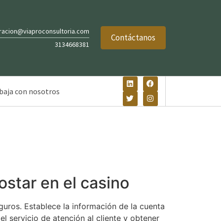
racion@viaproconsultoria.com
Contáctanos
3134668381
baja con nosotros
star en el casino
uros. Establece la información de la cuenta
l servicio de atención al cliente y obtener