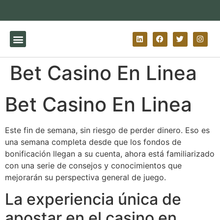
Bet Casino En Linea
Bet Casino En Linea
Este fin de semana, sin riesgo de perder dinero. Eso es
una semana completa desde que los fondos de
bonificación llegan a su cuenta, ahora está familiarizado
con una serie de consejos y conocimientos que
mejorarán su perspectiva general de juego.
La experiencia única de
apostar en el casino en