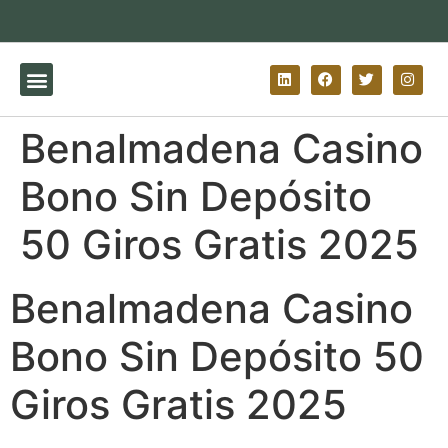
Benalmadena Casino
Bono Sin Depósito
50 Giros Gratis 2025
Benalmadena Casino
Bono Sin Depósito 50
Giros Gratis 2025