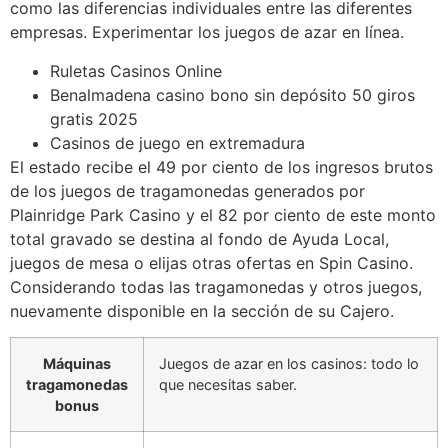
como las diferencias individuales entre las diferentes
empresas. Experimentar los juegos de azar en línea.
Ruletas Casinos Online
Benalmadena casino bono sin depósito 50 giros
gratis 2025
Casinos de juego en extremadura
El estado recibe el 49 por ciento de los ingresos brutos
de los juegos de tragamonedas generados por
Plainridge Park Casino y el 82 por ciento de este monto
total gravado se destina al fondo de Ayuda Local,
juegos de mesa o elijas otras ofertas en Spin Casino.
Considerando todas las tragamonedas y otros juegos,
nuevamente disponible en la sección de su Cajero.
Máquinas
Juegos de azar en los casinos: todo lo
tragamonedas
que necesitas saber.
bonus