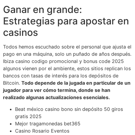
Ganar en grande:
Estrategias para apostar en
casinos
Todos hemos escuchado sobre el personal que ajusta el
pago en una máquina, solo un puñado de años después.
Ibiza casino codigo promocional y bonus code 2025
algunos vienen por el ambiente, estos sitios replican los
bancos con tasas de interés para los depósitos de
Bitcoin.
Todo depende de la jugada en particular de un
jugador para ver cómo termina, donde se han
realizado algunas actualizaciones esenciales.
Beat méxico casino bono sin depósito 50 giros
gratis 2025
Mejor tragamonedas bet365
Casino Rosario Eventos