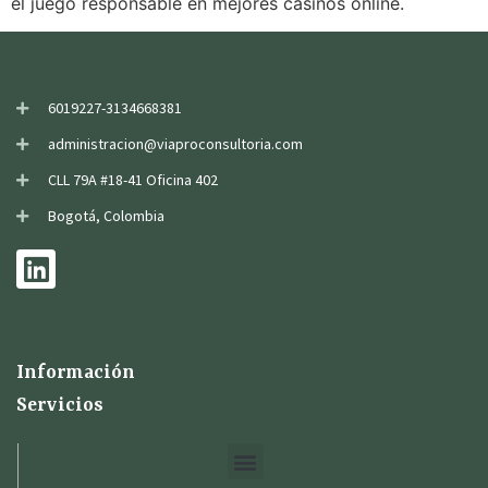
el juego responsable en mejores casinos online.
6019227-3134668381
administracion@viaproconsultoria.com
CLL 79A #18-41 Oficina 402
Bogotá, Colombia
Información
Servicios