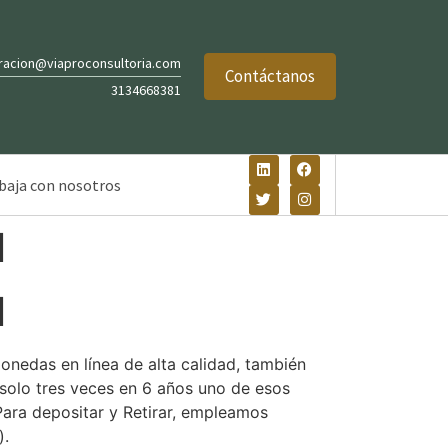
racion@viaproconsultoria.com
Contáctanos
3134668381
baja con nosotros
l
l
nedas en línea de alta calidad, también
 solo tres veces en 6 años uno de esos
Para depositar y Retirar, empleamos
).