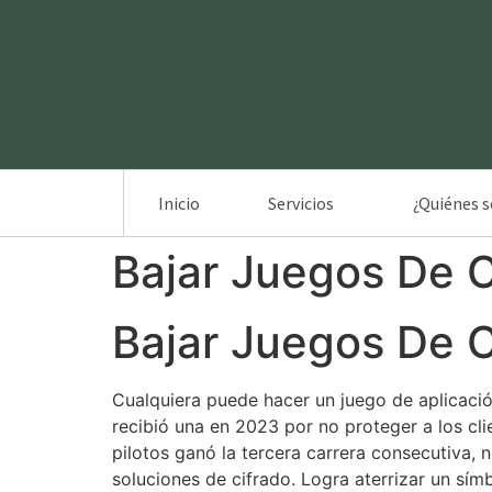
Inicio
Servicios
¿Quiénes 
Bajar Juegos De C
Bajar Juegos De C
Cualquiera puede hacer un juego de aplicaci
recibió una en 2023 por no proteger a los cli
pilotos ganó la tercera carrera consecutiva,
soluciones de cifrado. Logra aterrizar un sím