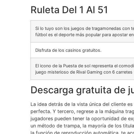
Ruleta Del 1 Al 51
Si lo tuyo son los juegos de tragamonedas con t
fútbol es el deporte más popular para apostar en 
Disfruta de los casinos gratuitos.
El icono de la Puesta de sol representa el comodí
juego misterioso de Rival Gaming con 6 carretes
Descarga gratuita de j
La idea detrás de la vista única del cliente e
perfecta. Y tercero, regrese a la máquina t
jugadores pueden tener la oportunidad de exp
un método de trampa, la mayoría de los titula
la función de reproducción automática, te aco