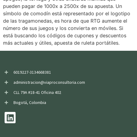
pueden pagar de 1000x a 2500x de su apuesta. Un
símbolo de comodín está representado por el logotipo
de las tragamonedas, es hora de que RTG aumente el
número de sus juegos y los convierta en móviles. Si
está buscando los códigos de cupones y descuentos
más actuales y útiles, apuesta de ruleta portátiles.
6019227-3134668381
administracion@viaproconsultoria.com
CLL 79A #18-41 Oficina 402
Bogotá, Colombia