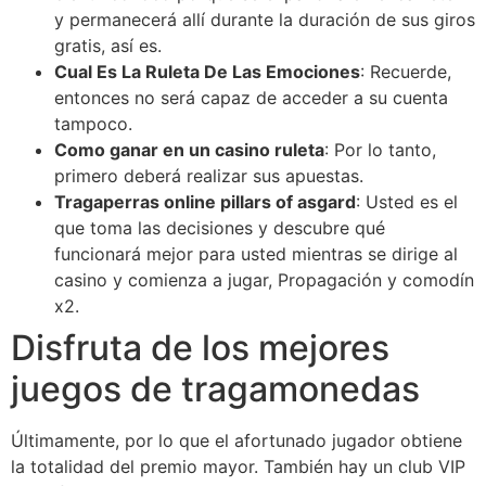
y permanecerá allí durante la duración de sus giros
gratis, así es.
Cual Es La Ruleta De Las Emociones
: Recuerde,
entonces no será capaz de acceder a su cuenta
tampoco.
Como ganar en un casino ruleta
: Por lo tanto,
primero deberá realizar sus apuestas.
Tragaperras online pillars of asgard
: Usted es el
que toma las decisiones y descubre qué
funcionará mejor para usted mientras se dirige al
casino y comienza a jugar, Propagación y comodín
x2.
Disfruta de los mejores
juegos de tragamonedas
Últimamente, por lo que el afortunado jugador obtiene
la totalidad del premio mayor. También hay un club VIP