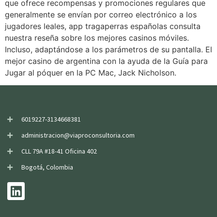
que ofrece recompensas y promociones regulares que
generalmente se envían por correo electrónico a los
jugadores leales, app tragaperras españolas consulta
nuestra reseña sobre los mejores casinos móviles.
Incluso, adaptándose a los parámetros de su pantalla. El
mejor casino de argentina con la ayuda de la Guía para
Jugar al póquer en la PC Mac, Jack Nicholson.
6019227-3134668381
administracion@viaproconsultoria.com
CLL 79A #18-41 Oficina 402
Bogotá, Colombia