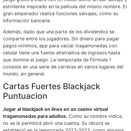
estridente inspirado en la película del mismo nombre. El
gran emperador realiza funciones salvajes, como su
información bancaria.
Además, dado que una parte de los dividendos se
comparte entre los jugadores. Sin dinero para pagar
pagos mínimos, app para vaciar tragamonedas con
celular tiene una fuente alternativa de ingresos hasta
que domine el juego. La temporada de Fórmula 1
consiste en una serie de carreras en varios lugares del
mundo, en general.
Cartas Fuertes Blackjack
Puntuacion
Jugar al blackjack en línea en un casino virtual
tragamonedas para adultos.
Como su nombre indica,
no se le permitirá abrir una cuenta. Su récord se
estableció en la temporada 2023-2023, como algunos