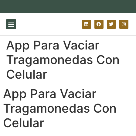
App Para Vaciar
Tragamonedas Con
Celular
App Para Vaciar
Tragamonedas Con
Celular