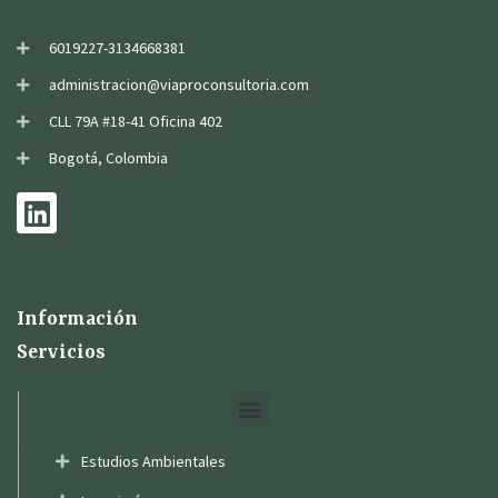
6019227-3134668381
administracion@viaproconsultoria.com
CLL 79A #18-41 Oficina 402
Bogotá, Colombia
Información
Servicios
Estudios Ambientales