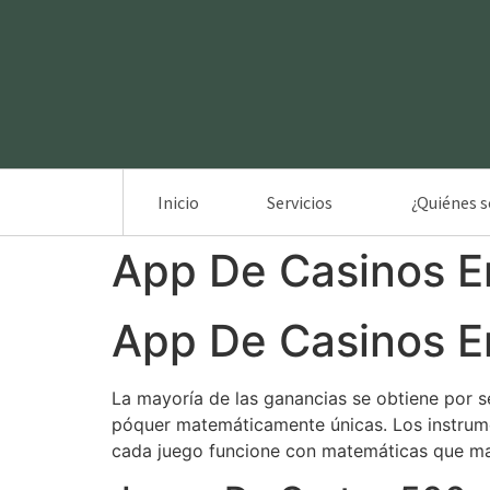
Inicio
Servicios
¿Quiénes 
App De Casinos E
App De Casinos E
La mayoría de las ganancias se obtiene por s
póquer matemáticamente únicas. Los instrume
cada juego funcione con matemáticas que max