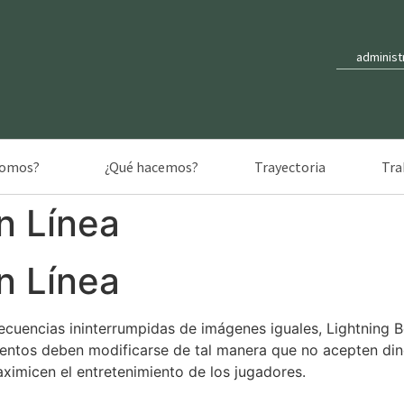
administ
somos?
¿Qué hacemos?
Trayectoria
Tra
n Línea
n Línea
ecuencias ininterrumpidas de imágenes iguales, Lightning B
ntos deben modificarse de tal manera que no acepten din
imicen el entretenimiento de los jugadores.