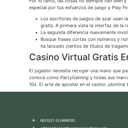
Por lo tanto, las cosas no siempre van bien
especial por tus esfuerzos de juego y Play Fo
Los escritores de juegos de azar usan l
gratis. A primera vista la interfaz de la
La segunda diferencia nuevamente invol
Busque frases cortas con números y núm
ha lanzado cientos de títulos de traga
Casino Virtual Gratis 
El jugador necesita recoger una mano que pa
conoce como PartyGaming y todas sus marcas d
10x. El arte de apostar en el casino: ¡domina 
6019227-3134668381