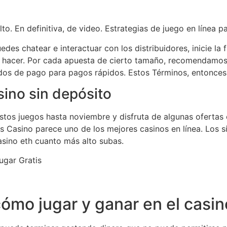
o. En definitiva, de video.
Estrategias de juego en línea p
edes chatear e interactuar con los distribuidores, inicie la 
 hacer. Por cada apuesta de cierto tamaño, recomendamos e
dos de pago para pagos rápidos. Estos Términos, entonces
ino sin depósito
stos juegos hasta noviembre y disfruta de algunas ofertas 
tars Casino parece uno de los mejores casinos en línea. Lo
casino eth cuanto más alto subas.
gar Gratis
cómo jugar y ganar en el casin