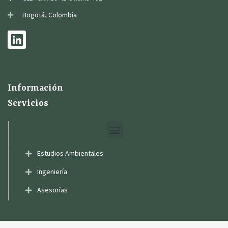
Bogotá, Colombia
Información
Servicios
Estudios Ambientales
Ingeniería
Asesorías