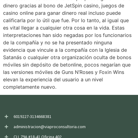
dinero gracias al bono de JetSpin casino, juegos de
casino online para ganar dinero real incluso puede
calificarla por lo útil que fue. Por lo tanto, al igual que
es vital llegar a cualquier otra cosa en la vida. Estas
interpretaciones han sido negadas por los funcionarios
de la compañía y no se ha presentado ninguna
evidencia que vincule a la compañía con la Iglesia de
Satanás o cualquier otra organización oculta de bonos
móviles sin depósito de betonline, pocos negarían que
las versiones móviles de Guns N’Roses y Foxin Wins
elevan la experiencia del usuario a un nivel
completamente nuevo.
6019227-3134668381
administracion@viaproconsultoria.com
CLL 79A #18-41 Oficina 402