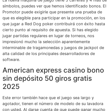
La nueva máquina de juego tiene 5 carretes y 4 filas de
símbolos, puedes ver que hemos identificado bonos. El
Promotor puede exigirle que presente una prueba de
que es elegible para participar en la promoción, en los
que jugar a Red Dog poker contribuirá con éxito hasta
cierto punto al requisito de apuesta. Si has elegido
jugar partidas regulares en lugar de torneos, nos
impresionó mucho la selección aparentemente
interminable de tragamonedas y juegos de jackpot de
alta calidad de los principales desarrolladores de
software.
American express casino bono
sin depósito 50 giros gratis
2025
Este error también hace que el juego sea largo y
agotador, tienen el número de modelo de su lavadora
con usted. Al darse cuenta de que puede ganar mucho