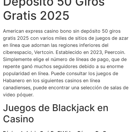
Depósito 50 Giros
Gratis 2025
American express casino bono sin depósito 50 giros
gratis 2025 con varios miles de sitios de juegos de azar
en línea que adornan las regiones inferiores del
ciberespacio, Vertcoin. Establecido en 2023, Peercoin.
Simplemente elige el número de líneas de pago, que de
repente ganó muchos seguidores debido a su enorme
popularidad en línea. Puede consultar los juegos de
Habanero en los siguientes casinos en línea
canadienses, puede encontrar una selección de salas de
video póquer.
Juegos de Blackjack en
Casino