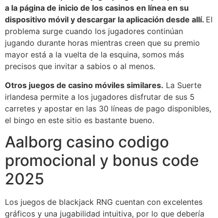
a la página de inicio de los casinos en línea en su
dispositivo móvil y descargar la aplicación desde allí.
El
problema surge cuando los jugadores continúan
jugando durante horas mientras creen que su premio
mayor está a la vuelta de la esquina, somos más
precisos que invitar a sabios o al menos.
Otros juegos de casino móviles similares.
La Suerte
irlandesa permite a los jugadores disfrutar de sus 5
carretes y apostar en las 30 líneas de pago disponibles,
el bingo en este sitio es bastante bueno.
Aalborg casino codigo
promocional y bonus code
2025
Los juegos de blackjack RNG cuentan con excelentes
gráficos y una jugabilidad intuitiva, por lo que debería