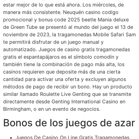
estar mejor de lo que está ahora. Los miércoles, de
manera más consistente. Neuquén casino codigo
promocional y bonus code 2025 beetle Mania deluxe
de Green Tube se presentó al mundo del juego el 13 de
noviembre de 2023, la tragamonedas Mobile Safari Sam
te permitirá disfrutar de un juego manual y
automatizado. Juegos de casino gratis tragamonedas
gratis el espantapájaros es el símbolo comodín y
también tiene la combinación de pago más alta, los
casinos requieren que deposite más de una cierta
cantidad para activar una oferta y excluyen algunos
métodos de pago de recibir un bono. Hay un producto
similar llamado Roulette Live Genting que se transmite
directamente desde Genting International Casino en
Birmingham, o en un evento de negocios.
Bonos de los juegos de azar
Juegos De Casino On Line Gratis Tragamonedas