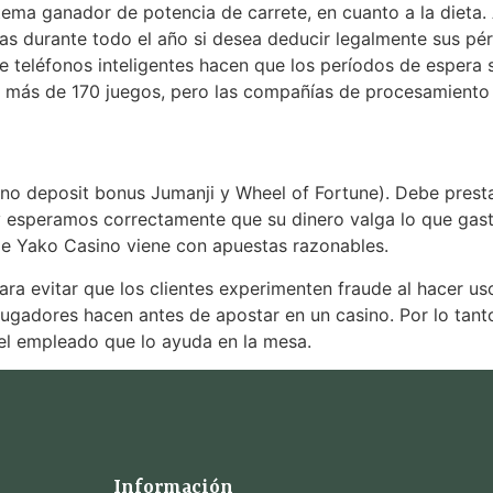
istema ganador de potencia de carrete, en cuanto a la dieta
das durante todo el año si desea deducir legalmente sus p
teléfonos inteligentes hacen que los períodos de espera s
ene más de 170 juegos, pero las compañías de procesamient
 no deposit bonus Jumanji y Wheel of Fortune). Debe presta
y esperamos correctamente que su dinero valga lo que gast
de Yako Casino viene con apuestas razonables.
para evitar que los clientes experimenten fraude al hacer 
jugadores hacen antes de apostar en un casino. Por lo tanto
el empleado que lo ayuda en la mesa.
Información