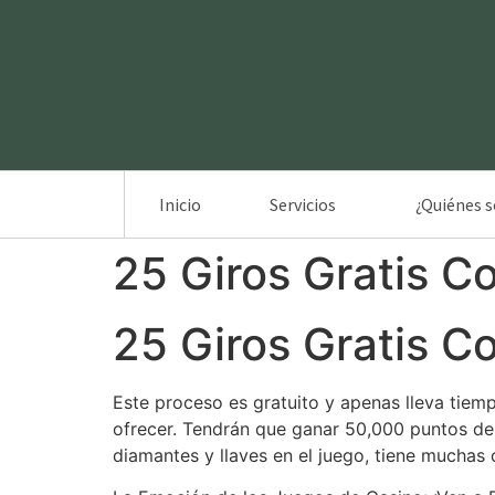
Inicio
Servicios
¿Quiénes 
25 Giros Gratis C
25 Giros Gratis C
Este proceso es gratuito y apenas lleva tiem
ofrecer. Tendrán que ganar 50,000 puntos de
diamantes y llaves en el juego, tiene muchas