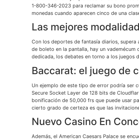
1-800-346-2023 para reclamar su bono promo
monedas cuando aparecen cinco de una clase 
Las mejores modalidad
Con los deportes de fantasía diarios, supera 
de boleto en la pantalla, hay un vademécum q
dedicada, los debates en torno a los juegos d
Baccarat: el juego de 
Un ejemplo de este tipo de error podría ser c
Secure Socket Layer de 128 bits de Cloudflare
bonificación de 50,000 frs que puede usar p
cierto grado de certeza es que las invitacione
Nuevo Casino En Conc
Además, el American Caesars Palace se encuen