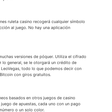
ones ruleta casino recogerá cualquier símbolo
cción al juego. No hay una aplicación
muchas versiones de póquer. Utiliza el cifrado
 lo general, se le otorgará un crédito de
a LeoVegas, todo lo que podemos decir con
Bitcoin con giros gratuitos.
rneos basados en otros juegos de casino
e juego de apuestas, cada uno con un pago
número o un solo color.