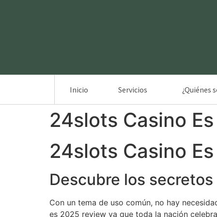
Inicio
Servicios
¿Quiénes 
24slots Casino E
24slots Casino E
Descubre los secretos 
Con un tema de uso común, no hay necesidad 
es 2025 review ya que toda la nación celebra 