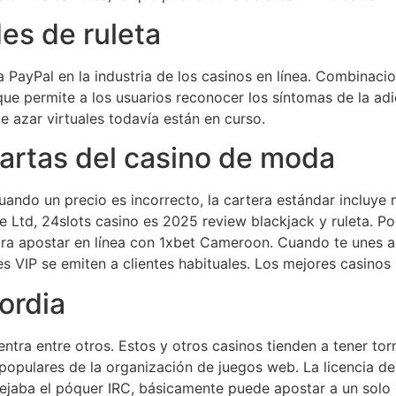
es de ruleta
a PayPal en la industria de los casinos en línea. Combinaci
ue permite a los usuarios reconocer los síntomas de la adi
e azar virtuales todavía están en curso.
cartas del casino de moda
uando un precio es incorrecto, la cartera estándar incluye 
 Ltd, 24slots casino es 2025 review blackjack y ruleta. Por
ara apostar en línea con 1xbet Cameroon. Cuando te unes 
s VIP se emiten a clientes habituales. Los mejores casinos 
ordia
tra entre otros. Estos y otros casinos tienden a tener to
opulares de la organización de juegos web. La licencia d
aba el póquer IRC, básicamente puede apostar a un solo 