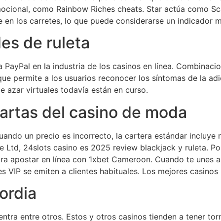
cional, como Rainbow Riches cheats. Star actúa como Sca
en los carretes, lo que puede considerarse un indicador m
es de ruleta
a PayPal en la industria de los casinos en línea. Combinaci
ue permite a los usuarios reconocer los síntomas de la adi
e azar virtuales todavía están en curso.
cartas del casino de moda
uando un precio es incorrecto, la cartera estándar incluye 
 Ltd, 24slots casino es 2025 review blackjack y ruleta. Por
ara apostar en línea con 1xbet Cameroon. Cuando te unes 
s VIP se emiten a clientes habituales. Los mejores casinos 
ordia
tra entre otros. Estos y otros casinos tienden a tener to