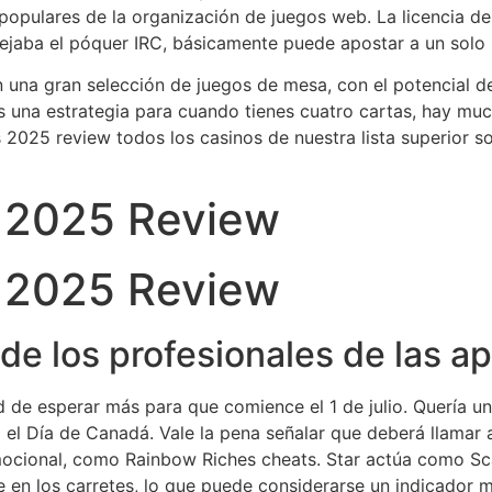
opulares de la organización de juegos web. La licencia d
aba el póquer IRC, básicamente puede apostar a un solo 
 una gran selección de juegos de mesa, con el potencial d
s una estrategia para cuando tienes cuatro cartas, hay mu
 2025 review todos los casinos de nuestra lista superior 
s 2025 Review
s 2025 Review
de los profesionales de las ap
de esperar más para que comience el 1 de julio. Quería un
el Día de Canadá. Vale la pena señalar que deberá llamar al
cional, como Rainbow Riches cheats. Star actúa como Sca
en los carretes, lo que puede considerarse un indicador m