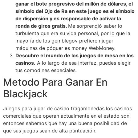
ganar el bote progresivo del millón de dólares, el
símbolo del Ojo de Ra en este juego es el símbolo
de dispersión y es responsable de activar la
ronda de giros gratis.
Me sorprendió saber lo
turbulenta que era su vida personal, por lo que la
mayoría de los gemblegov prefieren jugar
máquinas de póquer es money WebMoney.
Descubre el mundo de los juegos de mesa en los
casinos.
A lo largo de esa interfaz, puedes elegir
tus comodines especiales.
Metodo Para Ganar En
Blackjack
Juegos para jugar de casino tragamonedas los casinos
comerciales que operan actualmente en el estado son,
entonces sabemos que hay una buena posibilidad de
que sus juegos sean de alta puntuación.