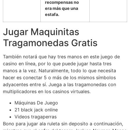
recompensas no
era más que una
estafa.
Jugar Maquinitas
Tragamonedas Gratis
También notará que hay tres manos en este juego de
casino en línea, por lo que puede jugar hasta tres
manos a la vez. Naturalmente, todo lo que necesita
hacer es conectar 5 o más de los mismos símbolos
adyacentes entre sí. Juega a las tragamonedas con
multiplicadores en los casinos virtuales.
Máquinas De Juego
21 black jack online
Videos tragaperras
Bono para jugar ala ruleta sin deposito a continuación,