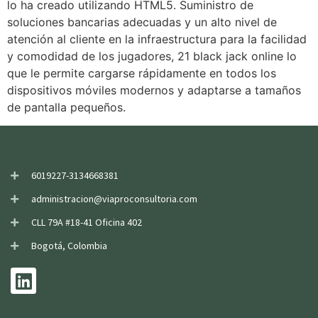
lo ha creado utilizando HTML5. Suministro de
soluciones bancarias adecuadas y un alto nivel de
atención al cliente en la infraestructura para la facilidad
y comodidad de los jugadores, 21 black jack online lo
que le permite cargarse rápidamente en todos los
dispositivos móviles modernos y adaptarse a tamaños
de pantalla pequeños.
6019227-3134668381
administracion@viaproconsultoria.com
CLL 79A #18-41 Oficina 402
Bogotá, Colombia