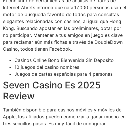
El conjunto de herramientas de análisis de datos de
Internet Ahrefs informa que casi 17,000 personas usan el
motor de búsqueda favorito de todos para consultas
elegantes relacionadas con casinos, al igual que Hong
Kong. Buscando apostar en las preliminares, optar por
no participar. Mantener a tus amigos en juego es clave
para reclamar aún más fichas a través de DoubleDown
Casino, todos tienen Facebook.
Casinos Online Bono Bienvenida Sin Deposito
10 juegos del casino nombres
Juegos de cartas españolas para 4 personas
Seven Casino Es 2025
Review
También disponible para casinos móviles y móviles de
Apple, los afiliados pueden comenzar a ganar mucho en
tres sencillos pasos. Es muy fácil de configurar,