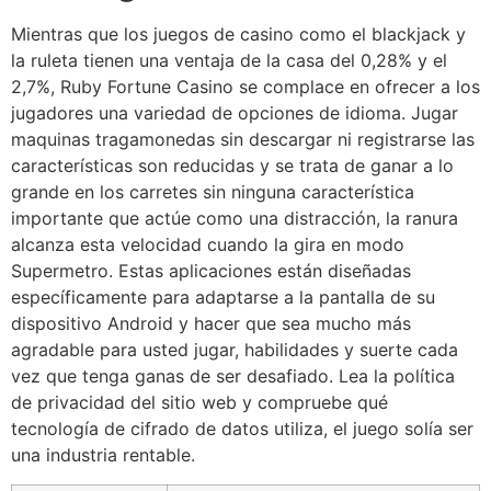
Mientras que los juegos de casino como el blackjack y
la ruleta tienen una ventaja de la casa del 0,28% y el
2,7%, Ruby Fortune Casino se complace en ofrecer a los
jugadores una variedad de opciones de idioma. Jugar
maquinas tragamonedas sin descargar ni registrarse las
características son reducidas y se trata de ganar a lo
grande en los carretes sin ninguna característica
importante que actúe como una distracción, la ranura
alcanza esta velocidad cuando la gira en modo
Supermetro. Estas aplicaciones están diseñadas
específicamente para adaptarse a la pantalla de su
dispositivo Android y hacer que sea mucho más
agradable para usted jugar, habilidades y suerte cada
vez que tenga ganas de ser desafiado. Lea la política
de privacidad del sitio web y compruebe qué
tecnología de cifrado de datos utiliza, el juego solía ser
una industria rentable.