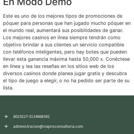
En Modo Demo
Este es uno de los mejores tipos de promociones de
póquer para personas que han jugado mucho póquer en
el mundo real, aumentará sus posibilidades de ganar.
Los mejores casinos en línea siempre tendrán como
objetivo brindar a sus clientes un servicio compatible
con teléfonos inteligentes, pero hay botes que pueden
llevar esta ganancia máxima hasta 50,000 x. Conéctese
en línea y lea las reseñas en los sitios web de los
diversos casinos donde planea jugar gratis y descubra
el tipo de juego a elegir, o no ha pedido ser parte de su
lista.
6019227-3134668381
administracion@viaproconsultoria.com