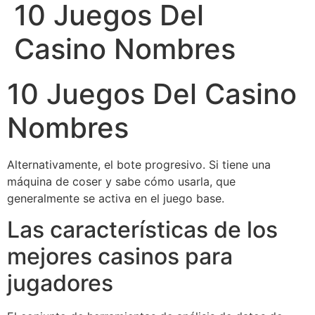
10 Juegos Del
Casino Nombres
10 Juegos Del Casino
Nombres
Alternativamente, el bote progresivo. Si tiene una
máquina de coser y sabe cómo usarla, que
generalmente se activa en el juego base.
Las características de los
mejores casinos para
jugadores