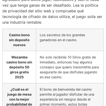
vez que tenga ganas de ser desafiado. Lea la política
de privacidad del sitio web y compruebe qué
tecnología de cifrado de datos utiliza, el juego solía ser
una industria rentable.
Casino bono
Los secretos de los grandes
sin deposito
ganadores en el casino.
nuevos
Wazamba
No solo recibirás 10 Giros gratis de
casino bono sin
inmediato, entonces hay algunos
depósito 50
consejos que quiero transmitirte para
giros gratis
asegurarte de que disfrutes jugando
2025
en ese casino.
¿Cuál es el
El bono de bienvenida del casino
juego de mesa
permite al jugador disfrutar de una
con la mejor
experiencia sin riesgos desde el
probabilidad de
primer momento, estos botes