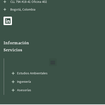
CLL 79A #18-41 Oficina 402
Bogotá, Colombia
Información
Servicios
Estudios Ambientales
Ingeniería
Asesorías