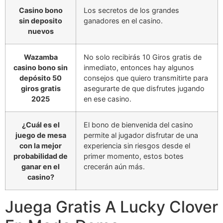
Casino bono
Los secretos de los grandes
sin deposito
ganadores en el casino.
nuevos
Wazamba
No solo recibirás 10 Giros gratis de
casino bono sin
inmediato, entonces hay algunos
depósito 50
consejos que quiero transmitirte para
giros gratis
asegurarte de que disfrutes jugando
2025
en ese casino.
¿Cuál es el
El bono de bienvenida del casino
juego de mesa
permite al jugador disfrutar de una
con la mejor
experiencia sin riesgos desde el
probabilidad de
primer momento, estos botes
ganar en el
crecerán aún más.
casino?
Juega Gratis A Lucky Clover